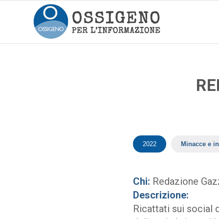
RE
2022
Minacce e in
Chi:
Redazione Gazz
Descrizione:
Ricattati sui socia