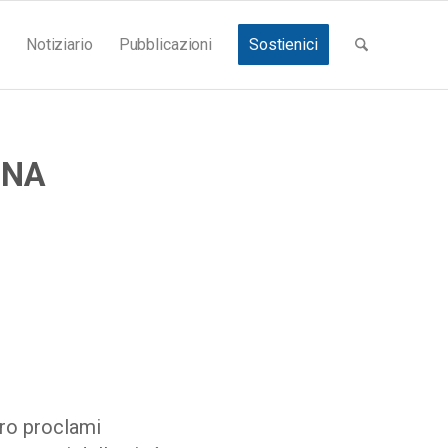
Notiziario
Pubblicazioni
Sostienici
ENA
oro proclami