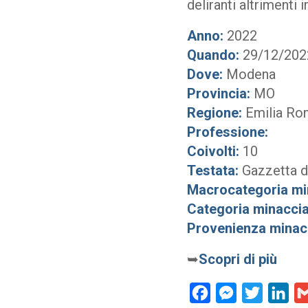
deliranti altrimenti 
Anno:
2022
Quando:
29/12/202
Dove:
Modena
Provincia:
MO
Regione:
Emilia Ro
Professione:
Coivolti:
10
Testata:
Gazzetta 
Macrocategoria mi
Categoria minaccia
Provenienza minac
➥
Scopri di più
Facebook
Messenger
Twitter
Lin