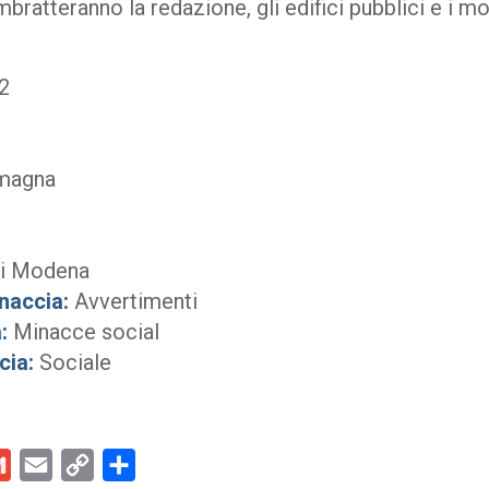
imbratteranno la redazione, gli edifici pubblici e i m
2
magna
di Modena
naccia:
Avvertimenti
:
Minacce social
cia:
Sociale
kedIn
Gmail
Email
Copy
Condividi