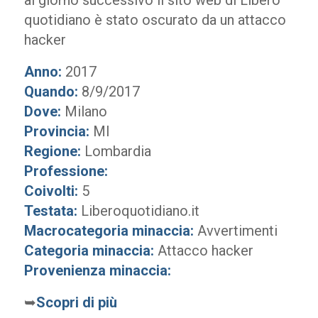
al giorno successivo il sito web di Libero
quotidiano è stato oscurato da un attacco
hacker
Anno:
2017
Quando:
8/9/2017
Dove:
Milano
Provincia:
MI
Regione:
Lombardia
Professione:
Coivolti:
5
Testata:
Liberoquotidiano.it
Macrocategoria minaccia:
Avvertimenti
Categoria minaccia:
Attacco hacker
Provenienza minaccia:
➥
Scopri di più