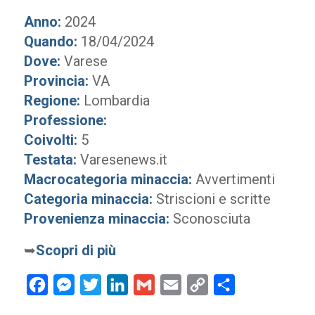
Anno:
2024
Quando:
18/04/2024
Dove:
Varese
Provincia:
VA
Regione:
Lombardia
Professione:
Coivolti:
5
Testata:
Varesenews.it
Macrocategoria minaccia:
Avvertimenti
Categoria minaccia:
Striscioni e scritte
Provenienza minaccia:
Sconosciuta
➥
Scopri di più
Facebook
Messenger
Twitter
LinkedIn
Gmail
Email
Copy
Condividi
Link