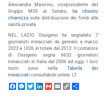
Alessandra Maiorino, vicepresidente del
Gruppo M5S al Senato,
ha chiesto
chiarezza
sulla distribuzione dei fondi alla
sanità privata.
NEL LAZIO Ossigeno ha segnalato 7
giornalisti minacciati da gennaio a marzo
2023 e 1026 in totale dal 2012. Il contatore
di Ossigeno segna 6632 giornalisti
minacciati in Italia dal 2006 ad oggi. I loro
nomi sono nella
Tabella dei
minacciati
consultabile online. LT
Facebook
Messenger
Twitter
LinkedIn
Gmail
Email
Copy
Condividi
Link