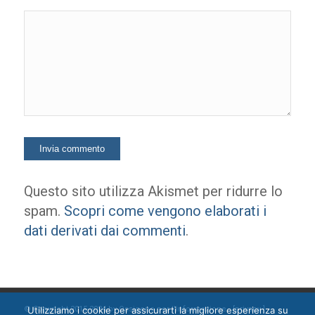
Questo sito utilizza Akismet per ridurre lo
spam.
Scopri come vengono elaborati i
dati derivati dai commenti
.
Utilizziamo i cookie per assicurarti la migliore esperienza su
© Copyright 2015-2024 by Ossigeno per l'informazione [
privacy
]