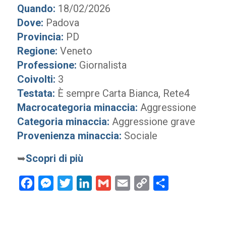
Quando:
18/02/2026
Dove:
Padova
Provincia:
PD
Regione:
Veneto
Professione:
Giornalista
Coivolti:
3
Testata:
È sempre Carta Bianca, Rete4
Macrocategoria minaccia:
Aggressione
Categoria minaccia:
Aggressione grave
Provenienza minaccia:
Sociale
➥
Scopri di più
Facebook
Messenger
Twitter
LinkedIn
Gmail
Email
Copy
Condividi
Link