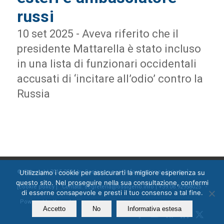
russi
10 set 2025 - Aveva riferito che il
presidente Mattarella è stato incluso
in una lista di funzionari occidentali
accusati di ‘incitare all’odio’ contro la
Russia
Utilizziamo i cookie per assicurarti la migliore esperienza su
© Copyright 2015-2024 by Ossigeno per l'informazione [
privacy
]
questo sito. Nel proseguire nella sua consultazione, confermi
[
cookie policy
] Contatti: segreteria@ossigeno.info | +39.06.92958025 -
di esserne consapevole e presti il tuo consenso a tal fine.
Powered by
Kappabit
Accetto
No
Informativa estesa