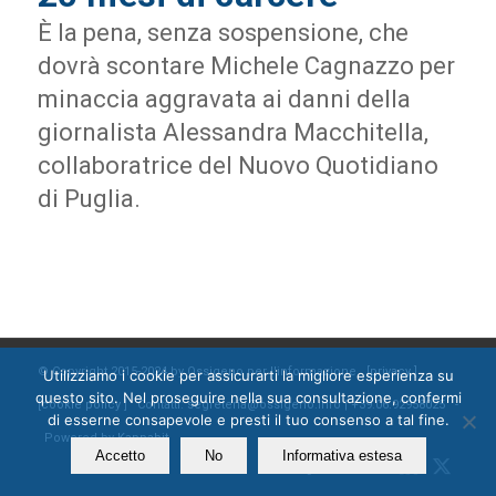
È la pena, senza sospensione, che
dovrà scontare Michele Cagnazzo per
minaccia aggravata ai danni della
giornalista Alessandra Macchitella,
collaboratrice del Nuovo Quotidiano
di Puglia.
© Copyright 2015-2024 by Ossigeno per l'informazione [
privacy
]
Utilizziamo i cookie per assicurarti la migliore esperienza su
questo sito. Nel proseguire nella sua consultazione, confermi
[
cookie policy
] Contatti: segreteria@ossigeno.info | +39.06.92958025 -
di esserne consapevole e presti il tuo consenso a tal fine.
Powered by
Kappabit
Accetto
No
Informativa estesa