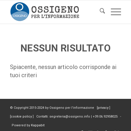
NESSUN RISULTATO
Spiacente, nessun articolo corrisponde ai
tuoi criteri
© Copyright 2015-2024 by Ossigeno per l'informazione [
privacy
]
[
cookie policy
] Contatti: segreteria@ossigeno.info | +39.06.92958025 -
Powered by
Kappabit