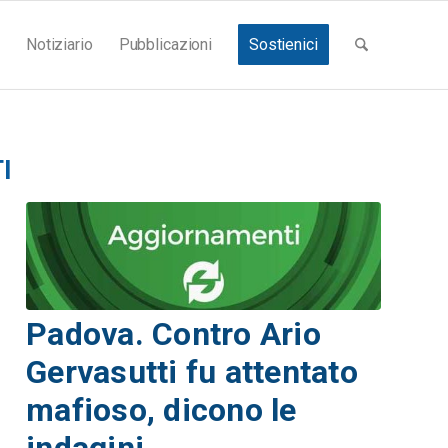
Notiziario
Pubblicazioni
Sostienici
I
Padova. Contro Ario
Gervasutti fu attentato
mafioso, dicono le
indagini