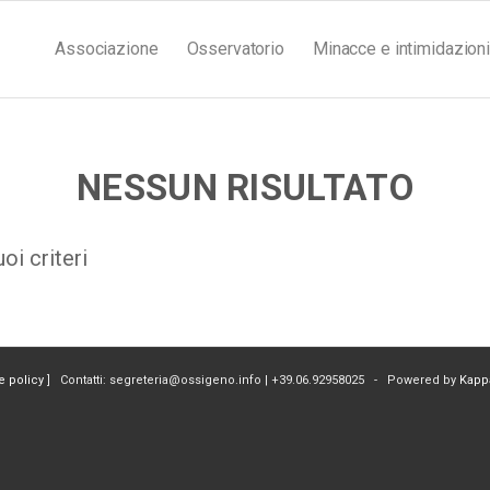
Associazione
Osservatorio
Minacce e intimidazioni
NESSUN RISULTATO
oi criteri
e policy
] Contatti: segreteria@ossigeno.info | +39.06.92958025 - Powered by
Kapp