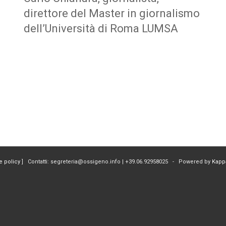
direttore del Master in giornalismo
dell’Università di Roma LUMSA
e policy
] Contatti: segreteria@ossigeno.info | +39.06.92958025 - Powered by
Kapp