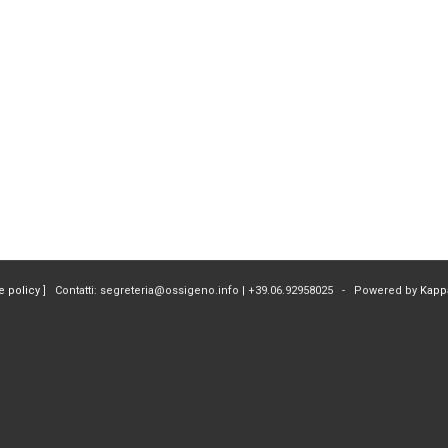
e policy
] Contatti: segreteria@ossigeno.info | +39.06.92958025 - Powered by
Kapp