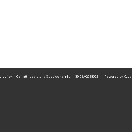
e policy
] Contatti: segreteria@ossigeno.info | +39.06.92958025 - Powered by
Kapp