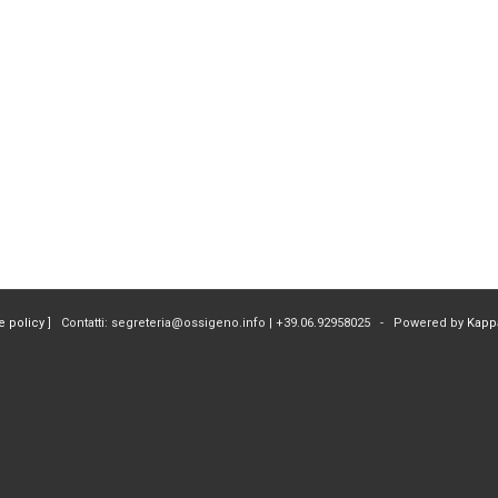
e policy
] Contatti: segreteria@ossigeno.info | +39.06.92958025 - Powered by
Kapp