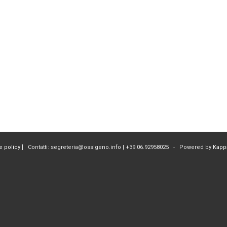
e policy
] Contatti: segreteria@ossigeno.info | +39.06.92958025 - Powered by
Kapp