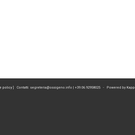
e policy
] Contatti: segreteria@ossigeno.info | +39.06.92958025 - Powered by
Kapp