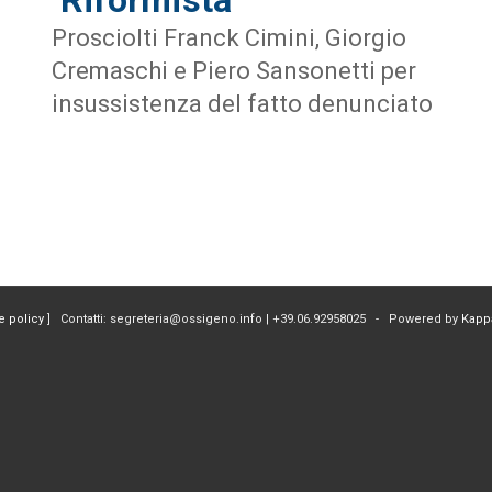
Prosciolti Franck Cimini, Giorgio
Cremaschi e Piero Sansonetti per
insussistenza del fatto denunciato
e policy
] Contatti: segreteria@ossigeno.info | +39.06.92958025 - Powered by
Kapp