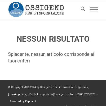
NESSUN RISULTATO
Spiacente, nessun articolo corrisponde ai
tuoi criteri
© Copyright 2015-2024 by Ossigeno per l'informazione [
privacy
]
[
cookie policy
] Contatti: segreteria@ossigeno.info | +39.06.92958025 -
Powered by
Kappabit