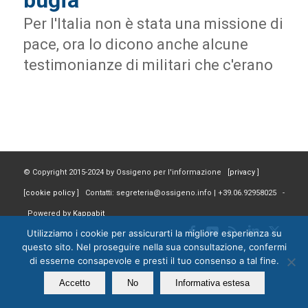
bugia
Per l'Italia non è stata una missione di
pace, ora lo dicono anche alcune
testimonianze di militari che c'erano
© Copyright 2015-2024 by Ossigeno per l'informazione [
privacy
]
[
cookie policy
] Contatti: segreteria@ossigeno.info | +39.06.92958025 -
Powered by
Kappabit
Utilizziamo i cookie per assicurarti la migliore esperienza su
questo sito. Nel proseguire nella sua consultazione, confermi
di esserne consapevole e presti il tuo consenso a tal fine.
Accetto
No
Informativa estesa