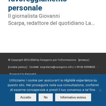
personale
Il giornalista Giovanni
Scarpa, redattore del quotidiano La…
© Copyright 2015-2024 by Ossigeno per l'informazione [
privacy
]
[
cookie policy
] Contatti: segreteria@ossigeno.info | +39.06.92958025 -
Powered by
Kappabit
Utilizziamo i cookie per assicurarti la migliore esperienza su
questo sito. Nel proseguire nella sua consultazione, confermi
di esserne consapevole e presti il tuo consenso a tal fine.
Accetto
No
Informativa estesa