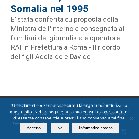
Somalia nel 1995
E' stata conferita su proposta della
Ministra dell'Interno e consegnata ai
familiari del giornalista e operatore
RAI in Prefettura a Roma - Il ricordo
dei figli Adelaide e Davide
Utilizziamo i cookie per assicurarti la migliore esperienza su
© Copyright 2015-2024 by Ossigeno per l'informazione [
privacy
]
questo sito. Nel proseguire nella sua consultazione, confermi
[
cookie policy
] Contatti: segreteria@ossigeno.info | +39.06.92958025 -
di esserne consapevole e presti il tuo consenso a tal fine.
Powered by
Kappabit
Accetto
No
Informativa estesa