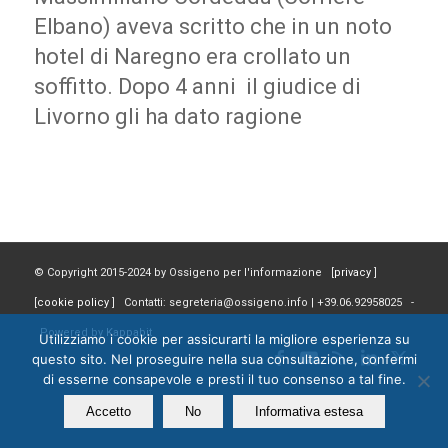
Elbano) aveva scritto che in un noto
hotel di Naregno era crollato un
soffitto. Dopo 4 anni il giudice di
Livorno gli ha dato ragione
© Copyright 2015-2024 by Ossigeno per l'informazione [
privacy
]
[
cookie policy
] Contatti: segreteria@ossigeno.info | +39.06.92958025 -
Powered by
Kappabit
Utilizziamo i cookie per assicurarti la migliore esperienza su
questo sito. Nel proseguire nella sua consultazione, confermi
di esserne consapevole e presti il tuo consenso a tal fine.
Accetto
No
Informativa estesa