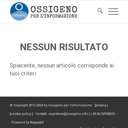
NESSUN RISULTATO
Spiacente, nessun articolo corrisponde ai
tuoi criteri
© Copyright 2015-2024 by Ossigeno per l'informazione [
privacy
]
[
cookie policy
] Contatti: segreteria@ossigeno.info | +39.06.92958025 -
Powered by
Kappabit