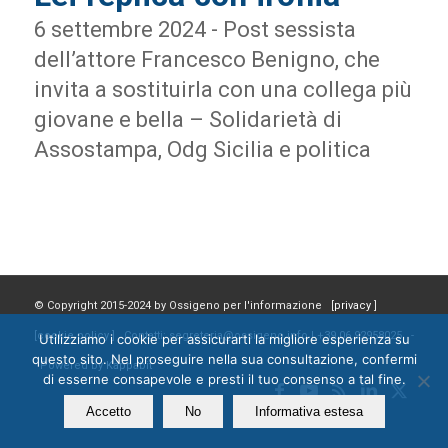
6 settembre 2024 - Post sessista
dell’attore Francesco Benigno, che
invita a sostituirla con una collega più
giovane e bella – Solidarietà di
Assostampa, Odg Sicilia e politica
© Copyright 2015-2024 by Ossigeno per l'informazione [
privacy
]
[
cookie policy
] Contatti: segreteria@ossigeno.info | +39.06.92958025 -
Utilizziamo i cookie per assicurarti la migliore esperienza su
questo sito. Nel proseguire nella sua consultazione, confermi
Powered by
Kappabit
di esserne consapevole e presti il tuo consenso a tal fine.
Accetto
No
Informativa estesa