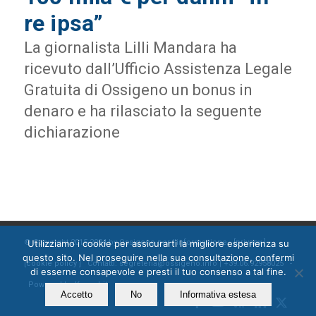
re ipsa”
La giornalista Lilli Mandara ha
ricevuto dall’Ufficio Assistenza Legale
Gratuita di Ossigeno un bonus in
denaro e ha rilasciato la seguente
dichiarazione
Utilizziamo i cookie per assicurarti la migliore esperienza su
© Copyright 2015-2024 by Ossigeno per l'informazione [
privacy
]
questo sito. Nel proseguire nella sua consultazione, confermi
[
cookie policy
] Contatti: segreteria@ossigeno.info | +39.06.92958025 -
di esserne consapevole e presti il tuo consenso a tal fine.
Powered by
Kappabit
Accetto
No
Informativa estesa