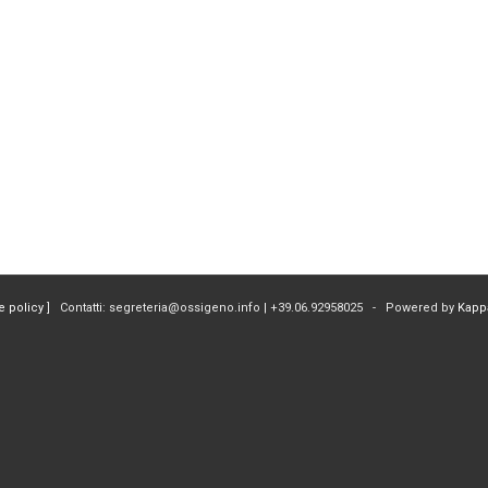
e policy
] Contatti: segreteria@ossigeno.info | +39.06.92958025 - Powered by
Kapp