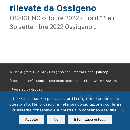
rilevate da Ossigeno
OSSIGENO ottobre 2022 - Tra il 1* e il
3o settembre 2022 Ossigeno…
© Copyright 2015-2024 by Ossigeno per l'informazione [
privacy
]
[
cookie policy
] Contatti: segreteria@ossigeno.info | +39.06.92958025 -
Powered by
Kappabit
Utilizziamo i cookie per assicurarti la migliore esperienza su
questo sito. Nel proseguire nella sua consultazione, confermi
di esserne consapevole e presti il tuo consenso a tal fine.
Accetto
No
Informativa estesa