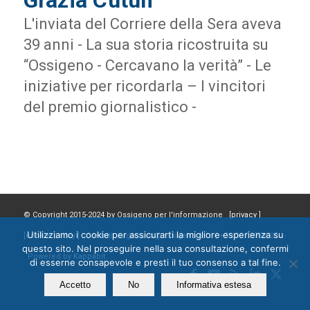
Grazia Cutuli
L'inviata del Corriere della Sera aveva
39 anni - La sua storia ricostruita su
“Ossigeno - Cercavano la verità” - Le
iniziative per ricordarla – I vincitori
del premio giornalistico -
© Copyright 2015-2024 by Ossigeno per l'informazione [
privacy
]
Utilizziamo i cookie per assicurarti la migliore esperienza su
[
cookie policy
] Contatti: segreteria@ossigeno.info | +39.06.92958025 -
questo sito. Nel proseguire nella sua consultazione, confermi
Powered by
Kappabit
di esserne consapevole e presti il tuo consenso a tal fine.
Accetto
No
Informativa estesa