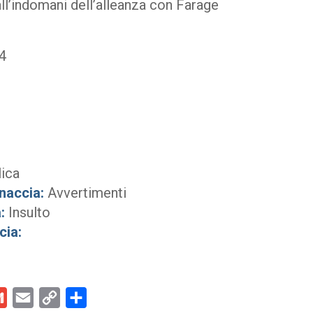
ll’indomani dell’alleanza con Farage
4
ica
naccia:
Avvertimenti
:
Insulto
cia:
kedIn
Gmail
Email
Copy
Condividi