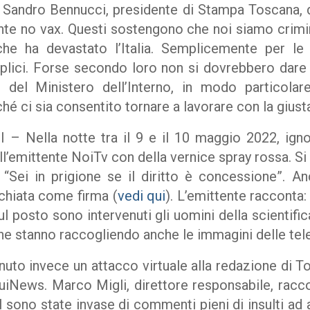
al. Sandro Bennucci, presidente di Stampa Toscana, 
te no vax. Questi sostengono che noi siamo crimi
he ha devastato l’Italia. Semplicemente per le
lici. Forse secondo loro non si dovrebbero dare 
to del Ministero dell’Interno, in modo particolar
ché ci sia consentito tornare a lavorare con la giust
Nella notte tra il 9 e il 10 maggio 2022, ignot
ell’emittente NoiTv con della vernice spray rossa. S
e “Sei in prigione se il diritto è concessione”. 
hiata come firma (
vedi qui
). L’emittente racconta
Sul posto sono intervenuti gli uomini della scientific
he stanno raccogliendo anche le immagini delle tel
nuto invece un attacco virtuale alla redazione d
 QuiNews. Marco Migli, direttore responsabile, racc
 sono state invase di commenti pieni di insulti ad ar