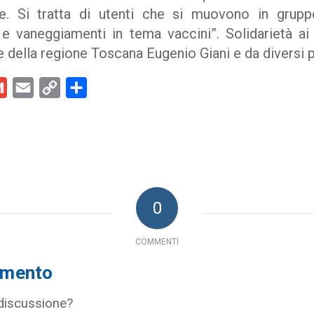
e. Si tratta di utenti che si muovono in grup
e vaneggiamenti in tema vaccini”. Solidarietà ai g
 della regione Toscana Eugenio Giani e da diversi po
kedIn
Gmail
Email
Copy
Condividi
Link
0
COMMENTI
mmento
 discussione?