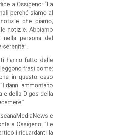
dice a Ossigeno: “La
nali perché siamo al
 notizie che diamo,
le notizie. Abbiamo
e nella persona del
a serenità”.
i hanno fatto delle
i leggono frasi come:
Anche in questo caso
: “I danni ammontano
a e della Digos della
ecamere.”
i ToscanaMediaNews e
onta a Ossigeno: “Le
ticoli riguardanti la