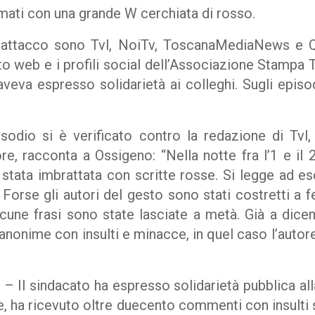
rmati con una grande W cerchiata di rosso.
 attacco sono Tvl, NoiTv, ToscanaMediaNews e 
ito web e i profili social dell’Associazione Stampa 
 aveva espresso solidarietà ai colleghi. Sugli epis
odio si è verificato contro la redazione di Tvl,
re, racconta a Ossigeno: “Nella notte fra l’1 e il
 stata imbrattata con scritte rosse. Si legge ad
. Forse gli autori del gesto sono stati costretti a fe
lcune frasi sono state lasciate a metà. Già a di
anonime con insulti e minacce, in quel caso l’autore
 sindacato ha espresso solidarietà pubblica alla
e, ha ricevuto oltre duecento commenti con insulti s