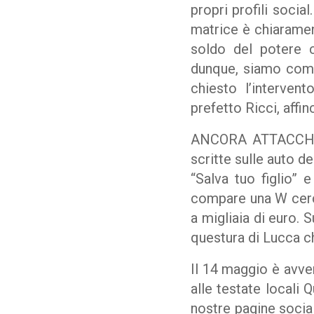
propri profili soci
matrice è chiaramen
soldo del potere c
dunque, siamo comp
chiesto l’interven
prefetto Ricci, affin
ANCORA ATTACCHI – 
scritte sulle auto d
“Salva tuo figlio” 
compare una W cerc
a migliaia di euro. 
questura di Lucca c
Il 14 maggio è avve
alle testate locali
nostre pagine social