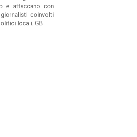
po e attaccano con
iornalisti coinvolti
litici locali. GB