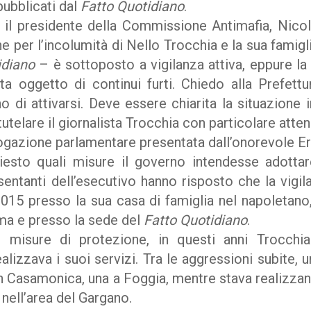
pubblicati dal
Fatto Quotidiano
.
, il presidente della Commissione Antimafia, Nico
e per l’incolumità di Nello Trocchia e la sua famig
idiano
– è sottoposto a vigilanza attiva, eppure la 
ta oggetto di continui furti. Chiedo alla Prefett
rno di attivarsi. Deve essere chiarita la situazio
telare il giornalista Trocchia con particolare atte
errogazione parlamentare presentata dall’onorevole 
iesto quali misure il governo intendesse adottar
esentanti dell’esecutivo hanno risposto che la vigi
2015 presso la sua casa di famiglia nel napoletano,
oma e presso la sede del
Fatto Quotidiano
.
 misure di protezione, in questi anni Trocchia
lizzava i suoi servizi. Tra le aggressioni subite,
n Casamonica, una a Foggia, mentre stava realizzan
 nell’area del Gargano.