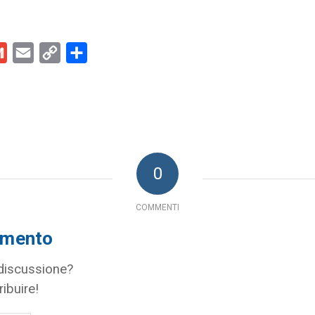
kedIn
Gmail
Email
Copy
Condividi
Link
0
COMMENTI
mmento
 discussione?
ribuire!