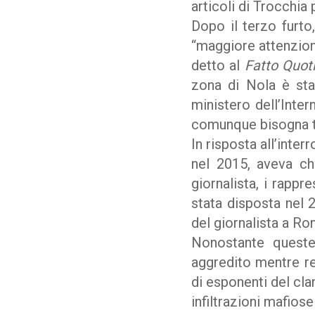
articoli di Trocchia 
Dopo il terzo furto
“maggiore attenzion
detto al
Fatto Quot
zona di Nola è sta
ministero dell’Inte
comunque bisogna tu
In risposta all’int
nel 2015, aveva ch
giornalista, i rappr
stata disposta nel 
del giornalista a R
Nonostante queste
aggredito mentre rea
di esponenti del cla
infiltrazioni mafiose