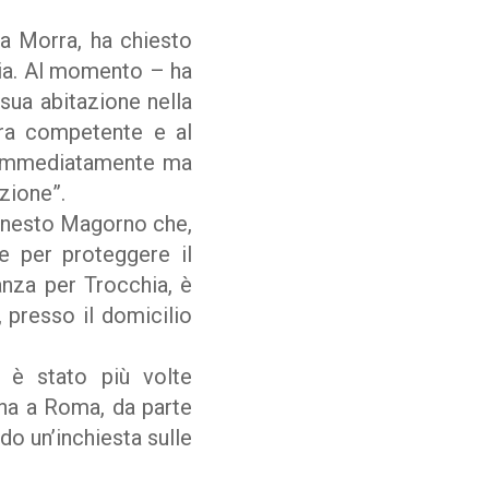
la Morra, ha chiesto
lia. Al momento – ha
sua abitazione nella
ura competente e al
ne immediatamente ma
nzione”.
Ernesto Magorno che,
e per proteggere il
lanza per Trocchia, è
 presso il domicilio
 è stato più volte
 una a Roma, da parte
do un’inchiesta sulle