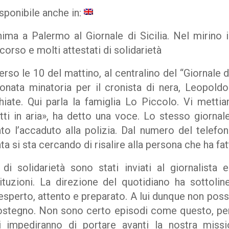
sponibile anche in:
ima a Palermo al Giornale di Sicilia. Nel mirino 
corso e molti attestati di solidarietà
erso le 10 del mattino, al centralino del “Giornale di
fonata minatoria per il cronista di nera, Leopol
hiate. Qui parla la famiglia Lo Piccolo. Vi mett
tti in aria», ha detto una voce. Lo stesso giornal
o l’accaduto alla polizia. Dal numero del telefon
ta si sta cercando di risalire alla persona che ha fa
di solidarietà sono stati inviati al giornalista 
tituzioni. La direzione del quotidiano ha sottol
esperto, attento e preparato. A lui dunque non po
ostegno. Non sono certo episodi come questo, pera
i impediranno di portare avanti la nostra miss