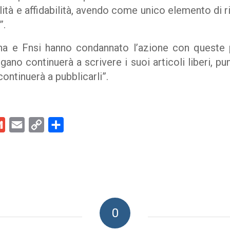
alità e affidabilità, avendo come unico elemento di r
”.
na e Fnsi hanno condannato l’azione con queste 
ano continuerà a scrivere i suoi articoli liberi, punt
 continuerà a pubblicarli”.
kedIn
Gmail
Email
Copy
Condividi
Link
0