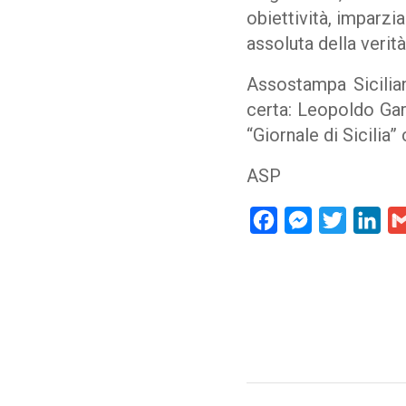
obiettività, imparzi
assoluta della verità
Assostampa Sicilia
certa: Leopoldo Garg
“Giornale di Sicilia”
ASP
Facebook
Messenger
Twitter
Lin