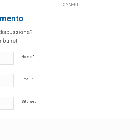
COMMENTI
mmento
 discussione?
ribuire!
*
Nome
*
Email
Sito web