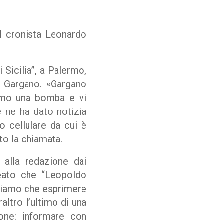
il cronista Leonardo
 Sicilia”, a Palermo,
do Gargano. «Gargano
iamo una bomba e vi
e ne ha dato notizia
o cellulare da cui è
tto la chiamata.
e alla redazione dai
ineato che “Leopoldo
ssiamo che esprimere
ltro l’ultimo di una
ione: informare con