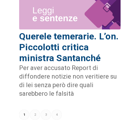
Querele temerarie. L’on.
Piccolotti critica
ministra Santanché
Per aver accusato Report di
diffondere notizie non veritiere su
di lei senza però dire quali
sarebbero le falsità
1
2
3
4