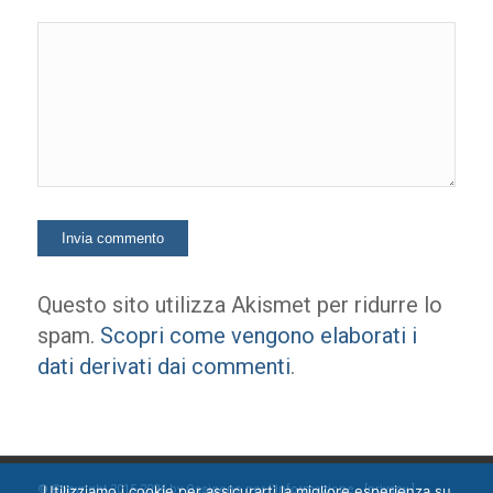
Questo sito utilizza Akismet per ridurre lo
spam.
Scopri come vengono elaborati i
dati derivati dai commenti
.
Utilizziamo i cookie per assicurarti la migliore esperienza su
© Copyright 2015-2024 by Ossigeno per l'informazione [
privacy
]