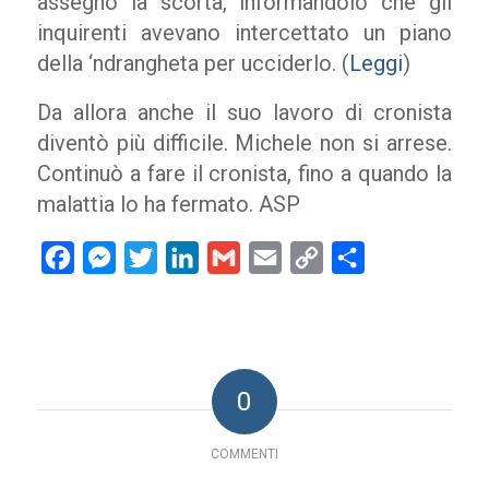
assegnò la scorta, informandolo che gli
inquirenti avevano intercettato un piano
della ‘ndrangheta per ucciderlo. (
Leggi
)
Da allora anche il suo lavoro di cronista
diventò più difficile. Michele non si arrese.
Continuò a fare il cronista, fino a quando la
malattia lo ha fermato. ASP
Facebook
Messenger
Twitter
LinkedIn
Gmail
Email
Copy
Condividi
Link
0
COMMENTI