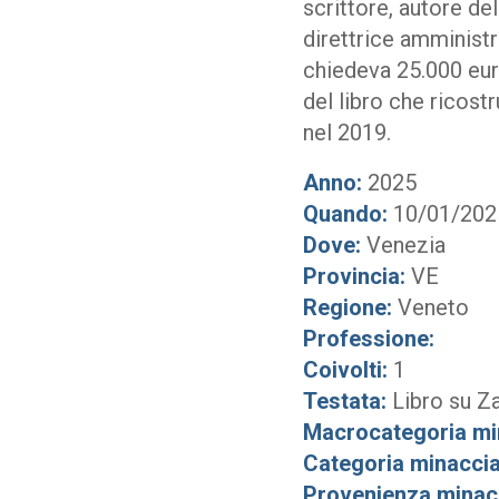
scrittore, autore de
direttrice amministr
chiedeva 25.000 euro
del libro che ricostr
nel 2019.
Anno:
2025
Quando:
10/01/202
Dove:
Venezia
Provincia:
VE
Regione:
Veneto
Professione:
Coivolti:
1
Testata:
Libro su Z
Macrocategoria mi
Categoria minaccia
Provenienza minac