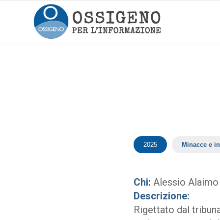
2025
Minacce e in
Chi:
Alessio Alaimo
Descrizione:
Rigettato dal tribun