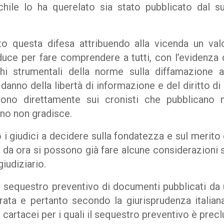
hile lo ha querelato sia stato pubblicato dal su
o questa difesa attribuendo alla vicenda un valo
e per fare comprendere a tutti, con l’evidenza dei
ghi strumentali della norme sulla diffamazione
a danno della libertà di informazione e del diritto d
dono direttamente sui cronisti che pubblicano n
no non gradisce.
i giudici a decidere sulla fondatezza e sul merit
 da ora si possono già fare alcune considerazioni s
iudiziario.
l sequestro preventivo di documenti pubblicati da 
trata e pertanto secondo la giurisprudenza italia
i cartacei per i quali il sequestro preventivo è precl