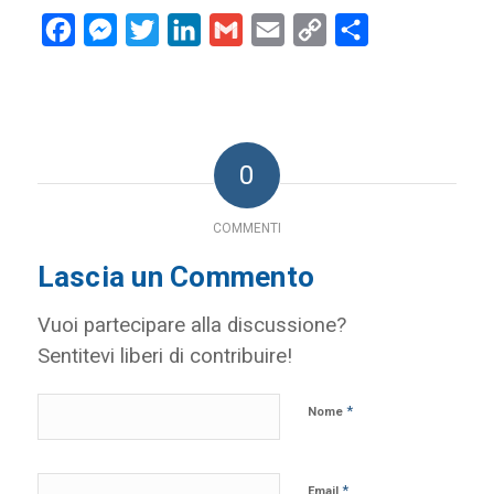
Facebook
Messenger
Twitter
LinkedIn
Gmail
Email
Copy
Condividi
Link
0
COMMENTI
Lascia un Commento
Vuoi partecipare alla discussione?
Sentitevi liberi di contribuire!
*
Nome
*
Email