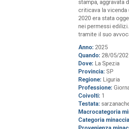
stampa, aggravata da
criticava la vicenda 
2020 era stata ogget
nei permessi edilizi
tramite il suo avvoc
Anno:
2025
Quando:
28/05/202
Dove:
La Spezia
Provincia:
SP
Regione:
Liguria
Professione:
Giorna
Coivolti:
1
Testata:
sarzanache
Macrocategoria mi
Categoria minaccia
Provenienza minac