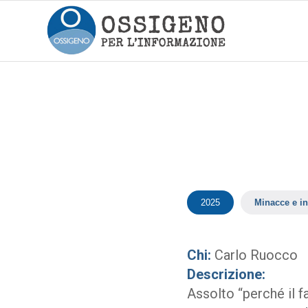
2025
Minacce e in
Chi:
Carlo Ruocco
Descrizione:
Assolto “perché il f