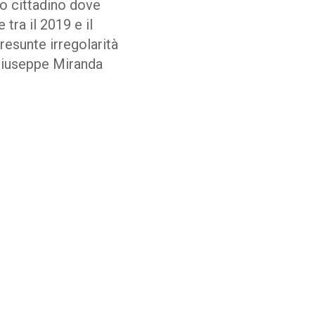
to cittadino dove
 tra il 2019 e il
resunte irregolarità
 Giuseppe Miranda