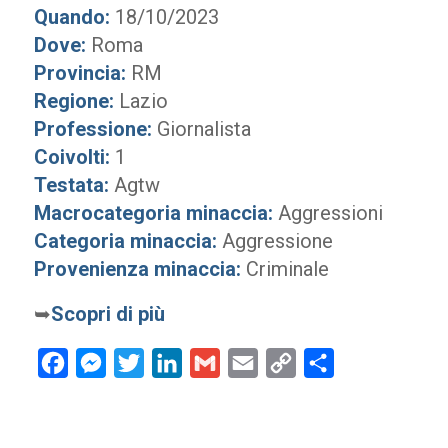
Quando:
18/10/2023
Dove:
Roma
Provincia:
RM
Regione:
Lazio
Professione:
Giornalista
Coivolti:
1
Testata:
Agtw
Macrocategoria minaccia:
Aggressioni
Categoria minaccia:
Aggressione
Provenienza minaccia:
Criminale
➥
Scopri di più
Facebook
Messenger
Twitter
LinkedIn
Gmail
Email
Copy
Condividi
Link