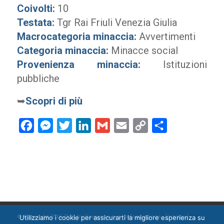
Coivolti:
10
Testata:
Tgr Rai Friuli Venezia Giulia
Macrocategoria minaccia:
Avvertimenti
Categoria minaccia:
Minacce social
Provenienza minaccia:
Istituzioni
pubbliche
➥
Scopri di più
Facebook
Messenger
Twitter
LinkedIn
Gmail
Email
Copy
Condividi
Link
Utilizziamo i cookie per assicurarti la migliore esperienza su
© Copyright 2015-2024 by Ossigeno per l'informazione [
privacy
]