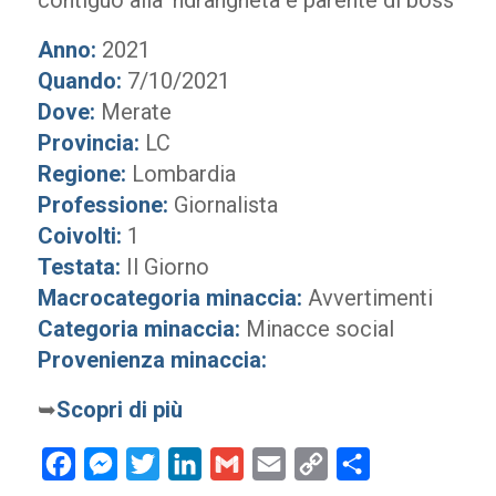
contiguo alla ‘ndrangheta e parente di boss
Anno:
2021
Quando:
7/10/2021
Dove:
Merate
Provincia:
LC
Regione:
Lombardia
Professione:
Giornalista
Coivolti:
1
Testata:
Il Giorno
Macrocategoria minaccia:
Avvertimenti
Categoria minaccia:
Minacce social
Provenienza minaccia:
➥
Scopri di più
Facebook
Messenger
Twitter
LinkedIn
Gmail
Email
Copy
Condividi