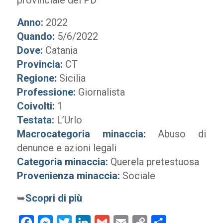
provinciale del PD
Anno:
2022
Quando:
5/6/2022
Dove:
Catania
Provincia:
CT
Regione:
Sicilia
Professione:
Giornalista
Coivolti:
1
Testata:
L’Urlo
Macrocategoria minaccia:
Abuso di
denunce e azioni legali
Categoria minaccia:
Querela pretestuosa
Provenienza minaccia:
Sociale
➥
Scopri di più
Facebook
Messenger
Twitter
LinkedIn
Gmail
Email
Copy
Condividi