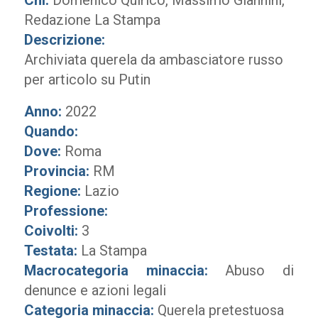
Chi:
Domenico Quirico, Massimo Giannini,
Redazione La Stampa
Descrizione:
Archiviata querela da ambasciatore russo
per articolo su Putin
Anno:
2022
Quando:
Dove:
Roma
Provincia:
RM
Regione:
Lazio
Professione:
Coivolti:
3
Testata:
La Stampa
Macrocategoria minaccia:
Abuso di
denunce e azioni legali
Categoria minaccia:
Querela pretestuosa