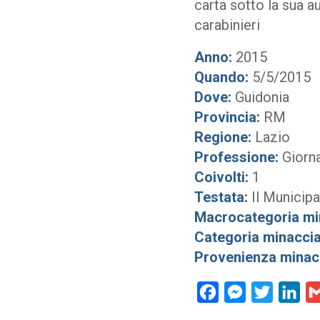
carta sotto la sua 
carabinieri
Anno:
2015
Quando:
5/5/2015
Dove:
Guidonia
Provincia:
RM
Regione:
Lazio
Professione:
Giorna
Coivolti:
1
Testata:
Il Municipa
Macrocategoria mi
Categoria minaccia
Provenienza minac
Facebook
Messenger
Twitter
Lin