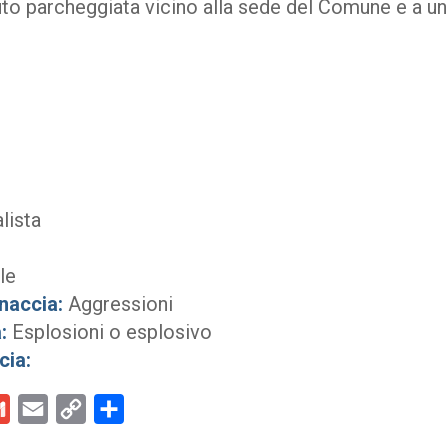
auto parcheggiata vicino alla sede del Comune e a u
lista
le
naccia:
Aggressioni
:
Esplosioni o esplosivo
cia:
kedIn
Gmail
Email
Copy
Condividi
Link