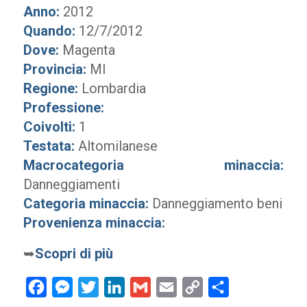
Anno:
2012
Quando:
12/7/2012
Dove:
Magenta
Provincia:
MI
Regione:
Lombardia
Professione:
Coivolti:
1
Testata:
Altomilanese
Macrocategoria minaccia:
Danneggiamenti
Categoria minaccia:
Danneggiamento beni
Provenienza minaccia:
➥
Scopri di più
Facebook
Messenger
Twitter
LinkedIn
Gmail
Email
Copy
Condividi