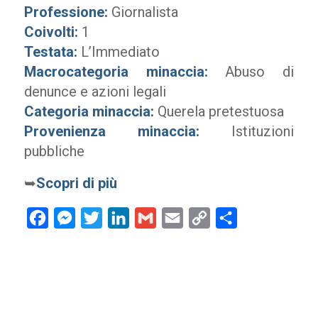
Professione:
Giornalista
Coivolti:
1
Testata:
L’Immediato
Macrocategoria minaccia:
Abuso di
denunce e azioni legali
Categoria minaccia:
Querela pretestuosa
Provenienza minaccia:
Istituzioni
pubbliche
➥
Scopri di più
Facebook
Messenger
Twitter
LinkedIn
Gmail
Email
Copy
Condividi
Link