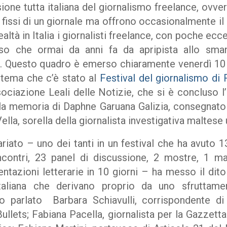
one tutta italiana del giornalismo freelance, ovver
issi di un giornale ma offrono occasionalmente il 
 realtà in Italia i giornalisti freelance, con poche ec
uso che ormai da anni fa da apripista allo sma
e. Questo quadro è emerso chiaramente venerdì 10
 tema che c’è stato al
Festival del giornalismo di 
sociazione Leali delle Notizie, che si è concluso l
lla memoria di Daphne Garuana Galizia, consegnato 
ella, sorella della giornalista investigativa maltese
cariato – uno dei tanti in un festival che ha avuto 1
incontri, 23 panel di discussione, 2 mostre, 1 ma
tazioni letterarie in 10 giorni – ha messo il dito
italiana che derivano proprio da uno sfruttam
o parlato Barbara Schiavulli, corrispondente di
Bullets; Fabiana Pacella, giornalista per la Gazze