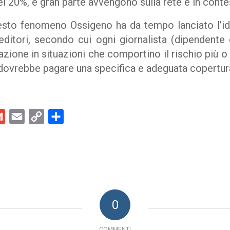
l 20%, e gran parte avvengono sulla rete e in contes
esto fenomeno Ossigeno ha da tempo lanciato l’ide
editori, secondo cui ogni giornalista (dipendente 
dazione in situazioni che comportino il rischio più 
 dovrebbe pagare una specifica e adeguata copertura
kedIn
Gmail
Email
Copy
Condividi
Link
0
COMMENTI