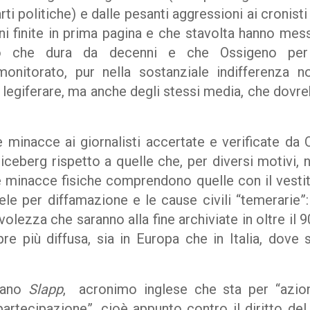
rti politiche) e dalle pesanti aggressioni ai cronist
ni finite in prima pagina e che stavolta hanno mess
o che dura da decenni e che Ossigeno per 
onitorato, pur nella sostanziale indifferenza
 legiferare, ma anche degli stessi media, che dovr
e minacce ai giornalisti accertate e verificate da
’iceberg rispetto a quelle che, per diversi motivi, 
lle minacce fisiche comprendono quelle con il vesti
ele per diffamazione e le cause civili “temerarie”
olezza che saranno alla fine archiviate in oltre il 90
re più diffusa, sia in Europa che in Italia, dove
mano
Slapp
, acronimo inglese che sta per “azioni
partecipazione”, cioè appunto contro il diritto del