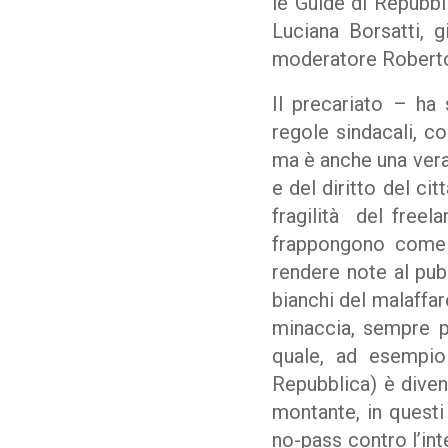
le Guide di Repubbli
Luciana Borsatti, g
moderatore Roberto 
Il precariato – ha
regole sindacali, co
ma è anche una vera 
e del diritto del cit
fragilità del freel
frappongono come 
rendere note al pubb
bianchi del malaffar
minaccia, sempre pi
quale, ad esempio 
Repubblica) è divent
montante, in questi
no-pass contro l’int