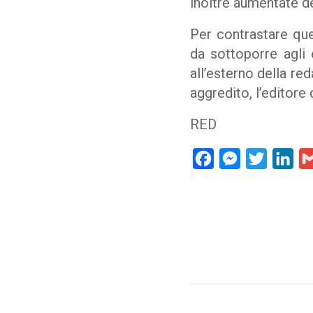
inoltre aumentate de
Per contrastare qu
da sottoporre agli 
all’esterno della re
aggredito, l’editore
RED
Facebook
Messenger
Twitter
Lin