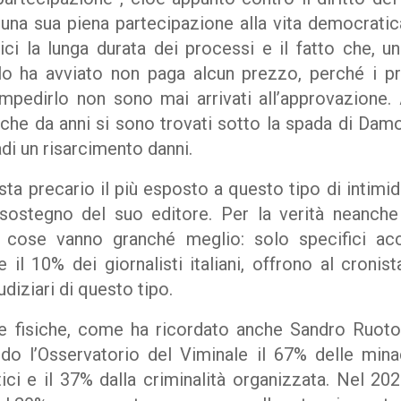
 una sua piena partecipazione alla vita democratic
 la lunga durata dei processi e il fatto che, una
lo ha avviato non paga alcun prezzo, perché i pr
mpedirlo non sono mai arrivati all’approvazione.
i che da anni si sono trovati sotto la spada di Dam
di un risarcimento danni.
lista precario il più esposto a questo tipo di intimid
 sostegno del suo editore. Per la verità neanche 
le cose vanno granché meglio: solo specifici acc
 il 10% dei giornalisti italiani, offrono al croni
iudiziari di questo tipo.
e fisiche, come ha ricordato anche Sandro Ruotol
do l’Osservatorio del Viminale il 67% delle mi
tici e il 37% dalla criminalità organizzata. Nel 20