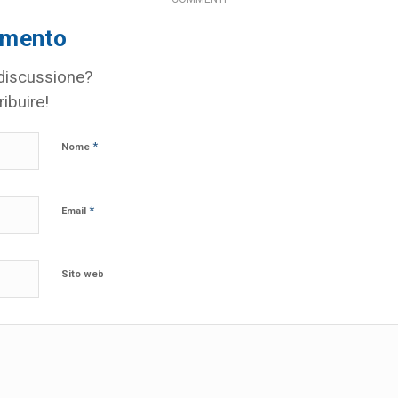
mmento
 discussione?
ribuire!
*
Nome
*
Email
Sito web