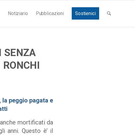
Notiziario
Pubblicazioni
Sostienici
I SENZA
I RONCHI
a, la peggio pagata e
tti
anche mortificati da
i anni. Questo è’ il