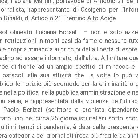
ca; Fabiana Martini, portavoce di Articolo 21 del F
iornalista, rappresentante di Ossigeno per l’Inf
Rinaldi, di Articolo 21 Trentino Alto Adige.
 sottolineato Luciana Borsatti – non è solo azze
n retribuzioni in molti casi da fame e nessuna tutel
e propria minaccia ai principi della libertà di espre
tadino ad essere informato, dall’altra. A limitare que
ance di fronte ad un ampio spettro di minacce e 
ostacoli alla sua attività che a volte lo può 
lico le notizie più scomode per la criminalità org
e nella politica, nella pubblica amministrazione e ne
ù seria, è rappresentata dalla violenza dell’ultrad
Paolo Berizzi (scrittore e cronista dipendente
ato uno dei circa 25 giornalisti italiani sotto scor
 ultimi tempi di pandemia, è data dalla crescente o
era categoria dei giornalisti (resa più fragile da ann