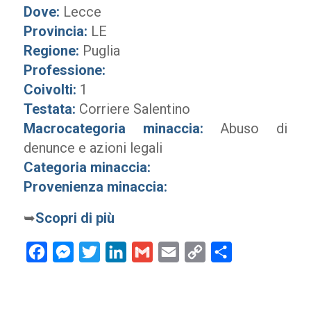
Dove:
Lecce
Provincia:
LE
Regione:
Puglia
Professione:
Coivolti:
1
Testata:
Corriere Salentino
Macrocategoria minaccia:
Abuso di
denunce e azioni legali
Categoria minaccia:
Provenienza minaccia:
➥
Scopri di più
Facebook
Messenger
Twitter
LinkedIn
Gmail
Email
Copy
Condividi
Link