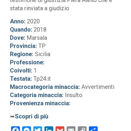
testimone di giustizia Piera Aiello che è
stata rinviata a giudizio
Anno:
2020
Quando:
2018
Dove:
Marsala
Provincia:
TP
Regione:
Sicilia
Professione:
Coivolti:
1
Testata:
Tp24.it
Macrocategoria minaccia:
Avvertimenti
Categoria minaccia:
Insulto
Provenienza minaccia:
➥
Scopri di più
Facebook
Messenger
Twitter
LinkedIn
Gmail
Email
Copy
Condividi